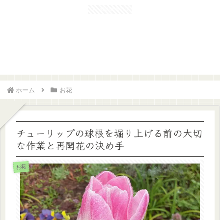
花と緑の田舎雑誌
rurublog
ホーム
お花
チューリップの球根を堀り上げる前の大切
な作業と再開花の決め手
お花