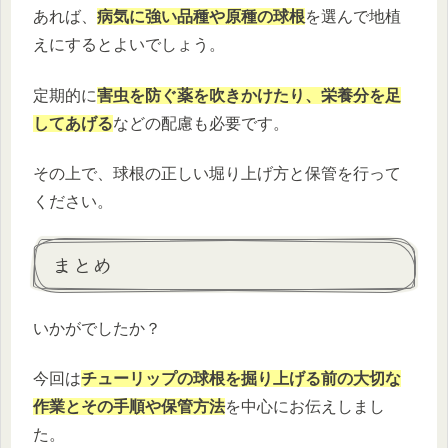
あれば、
病気に強い品種や原種の球根
を選んで地植
えにするとよいでしょう。
定期的に
害虫を防ぐ薬を吹きかけたり、栄養分を足
してあげる
などの配慮も必要です。
その上で、球根の正しい堀り上げ方と保管を行って
ください。
まとめ
いかがでしたか？
今回は
チューリップの球根を掘り上げる前の大切な
作業とその手順や保管方法
を中心にお伝えしまし
た。