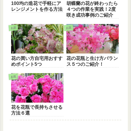
100均の造花で手軽にア
胡蝶蘭の花が終わったら
レンジメントを作る方法
４つの作業を実践！2度
咲き成功事例のご紹介
お花
お花
花の買い方自宅用おすす
花の花瓶と生け方バラン
めポイント5つ
ス５つのご紹介！
お花
花を花瓶で長持ちさせる
方法６選